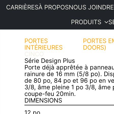
CARRIÈRES
À PROPOS
NOUS JOINDRE
PRODUITS
S
PORTES
Portes
PORTES E
INTÉRIEURES
intérieures
DOORS)
PRODUITS
CINCO
Moulures et
SERVICES
Série Design Plus
boiseries
IDÉES ET
Porte déjà apprêtée à pannea
Quincaillerie
ASTUCES
rainure de 16 mm (5/8 po). Dis
Bois de
PROMOTIONS
de 80 po, 84 po et 96 po en v
menuiserie
SOUMISSION
3/8, âme pleine 1 po 3/8, âme p
Revêtements
coupe-feu 20min.
intérieurs
DIMENSIONS
Plancher de
pin
12 po
Composantes