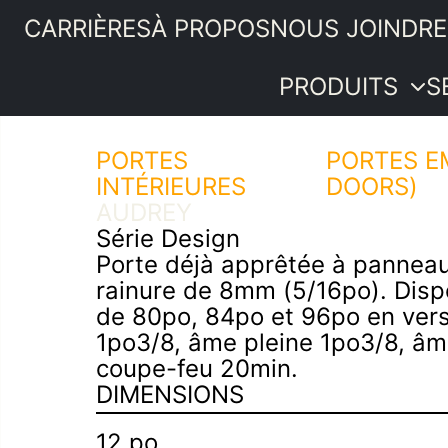
CARRIÈRES
À PROPOS
NOUS JOINDRE
PRODUITS
S
PORTES
Portes
PORTES E
INTÉRIEURES
intérieures
DOORS)
PRODUITS
AUDREY
Moulures et
SERVICES
Série Design
boiseries
IDÉES ET
Porte déjà apprêtée à pannea
Quincaillerie
ASTUCES
rainure de 8mm (5/16po). Disp
Bois de
PROMOTIONS
de 80po, 84po et 96po en ver
menuiserie
SOUMISSION
1po3/8, âme pleine 1po3/8, âm
Revêtements
coupe-feu 20min.
intérieurs
DIMENSIONS
Plancher de
pin
12 po
Composantes