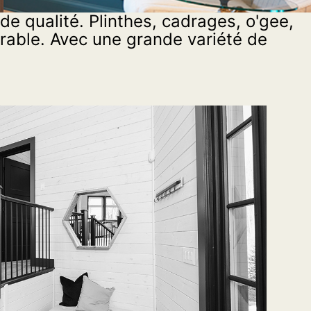
Pl
de qualité. Plinthes, cadrages, o'gee,
de
urable. Avec une grande variété de
Com
d’esc