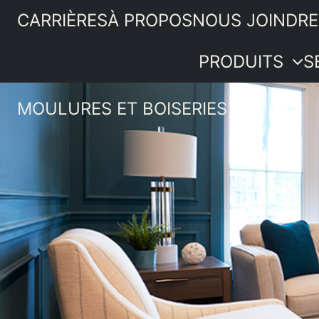
CARRIÈRES
À PROPOS
NOUS JOINDRE
PRODUITS
S
MOULURES ET BOISERIES
Portes
intérieures
PRODUITS
Moulures et
SERVICES
boiseries
IDÉES ET
Quincaillerie
ASTUCES
Bois de
PROMOTIONS
menuiserie
SOUMISSION
Revêtements
intérieurs
Plancher de
pin
Composantes