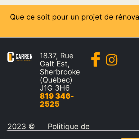
Que ce soit pour un projet de rénova
1837, Rue
Galt Est,
Sherbrooke
(Québec)
J1G 3H6
819 346-
2525
2023 ©
Politique de
Les
confidentialité