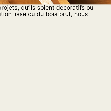
Pl
ojets, qu’ils soient décoratifs ou
de
ion lisse ou du bois brut, nous
Com
d’esc