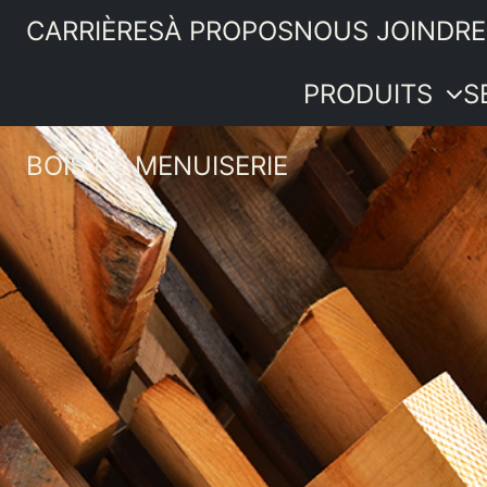
CARRIÈRES
À PROPOS
NOUS JOINDRE
PRODUITS
S
BOIS DE MENUISERIE
Portes
intérieures
PRODUITS
Moulures et
SERVICES
boiseries
IDÉES ET
Quincaillerie
ASTUCES
Bois de
PROMOTIONS
menuiserie
SOUMISSION
Revêtements
intérieurs
Plancher de
pin
Composantes