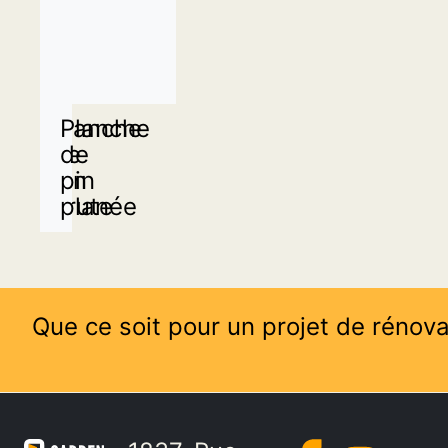
Planche
Planche
de
de
pin
pin
brute
planée
Que ce soit pour un projet de rénova