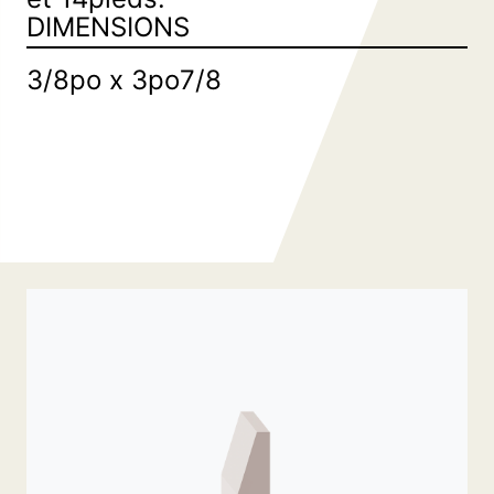
Commande spéciale
DIMENSIONS
Pl
es
de 
3/8po x 3po7/8
Comp
d’esca