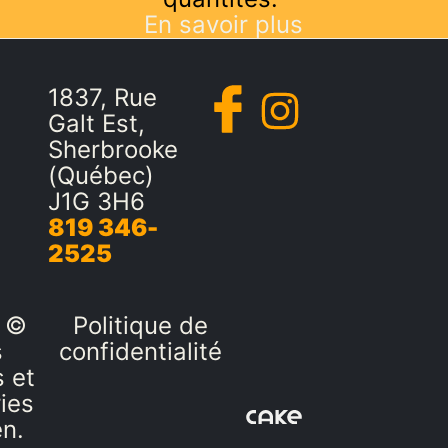
En savoir plus
1837, Rue
Galt Est,
Sherbrooke
(Québec)
J1G 3H6
819 346-
2525
 ©
Politique de
s
confidentialité
 et
ies
en.