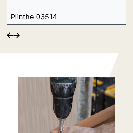
Plinthe 03514

