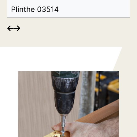
Plinthe 03514

