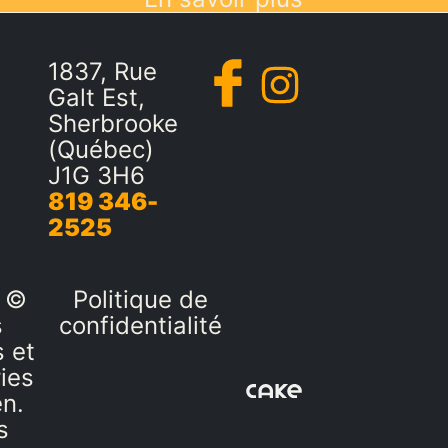
1837, Rue
Galt Est,
Sherbrooke
(Québec)
J1G 3H6
819 346-
2525
 ©
Politique de
s
confidentialité
 et
ies
en.
s