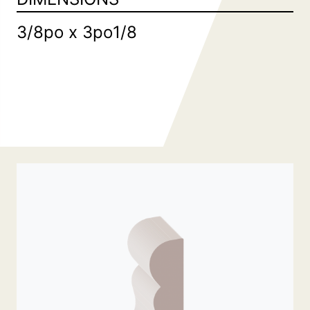
Commande spéciale
Pl
es
3/8po x 3po1/8
de 
Comp
d’esca