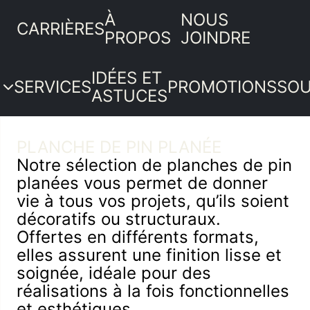
À
NOUS
CARRIÈRES
PROPOS
JOINDRE
IDÉES ET
SERVICES
PROMOTIONS
SOU
ASTUCES
PRODUITS
PLANCHE DE PIN PLANÉE
Por
Embossées (masonite)
SERVICES
Notre sélection de planches de pin
inté
Embossées (ID Doors)
t
IDÉES ET
planées vous permet de donner
Mou
Cadrage MDF
À panneaux massifs
ASTUCES
vie à tous vos projets, qu’ils soient
et
Plinthe MDF
Vitrées
e
PROMOTIONS
décoratifs ou structuraux.
boi
Poignées de porte
Ogee MDF
Grange
SOUMISSION
Offertes en différents formats,
Quinc
Rails
Autres MDF
Portes persiennes
elles assurent une finition lisse et
Bois
Quincaillerie garde-robe
Cadrage Pin
ts
Bâti de porte escamotable
soignée, idéale pour des
men
Autres
Plinthe pin
Commande spéciale
réalisations à la fois fonctionnelles
Revê
e
Autres Pin
et esthétiques.
intér