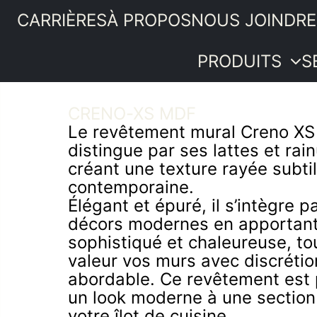
CARRIÈRES
À PROPOS
NOUS JOINDRE
PRODUITS
S
CRENO-XS MDF
Portes
Le revêtement mural Creno XS
intérieures
PRODUITS
distingue par ses lattes et ra
Moulures et
SERVICES
créant une texture rayée subtil
boiseries
IDÉES ET
contemporaine.
Quincaillerie
ASTUCES
Élégant et épuré, il s’intègre 
Bois de
PROMOTIONS
décors modernes en apportant
menuiserie
SOUMISSION
sophistiqué et chaleureuse, to
Revêtements
valeur vos murs avec discrétion
intérieurs
abordable. Ce revêtement est 
Plancher de
un look moderne à une section
pin
votre îlot de cuisine.
Composantes