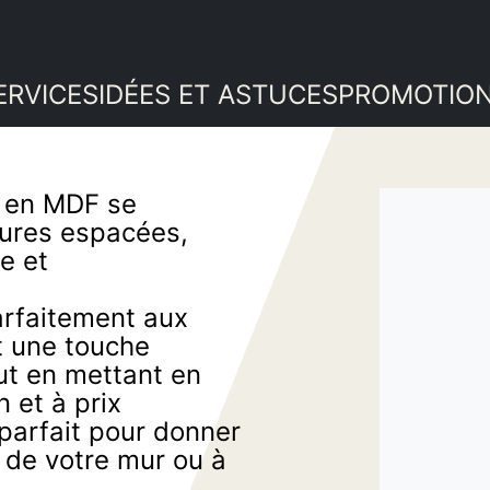
ERVICES
IDÉES ET ASTUCES
PROMOTIO
Embossées (masonite)
 en MDF se
Embossées (ID Doors)
inures espacées,
Cadrage MDF
À panneaux massifs
e et
Plinthe MDF
Vitrées
Poignées de porte
Ogee MDF
Grange
parfaitement aux
Rails
Autres MDF
Portes persiennes
 une touche
Quincaillerie garde-robe
Cadrage Pin
ut en mettant en
Bâti de porte escamotable
Autres
Plinthe pin
 et à prix
Commande spéciale
parfait pour donner
Autres Pin
 de votre mur ou à
Commande spéciale