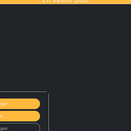
pter
er
ages