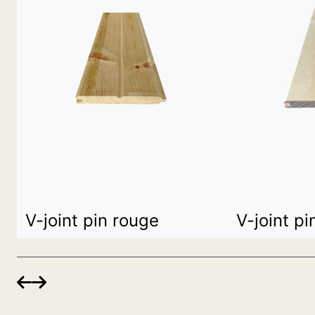
V-joint pin rouge
V-joint pi

