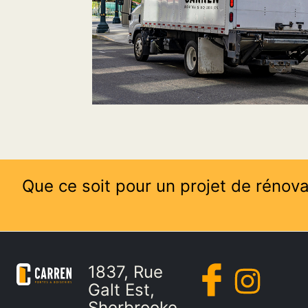
Que ce soit pour un projet de rénova
1837, Rue
Galt Est,
Sherbrooke