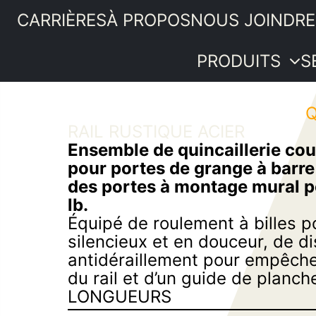
CARRIÈRES
À PROPOS
NOUS JOINDRE
PRODUITS
S
Portes
Q
RAIL RUSTIQUE ACIER
intérieures
PRODUITS
Ensemble de quincaillerie cou
Moulures et
SERVICES
pour portes de grange à barre
boiseries
IDÉES ET
des portes à montage mural p
Quincaillerie
ASTUCES
lb.
Bois de
PROMOTIONS
Équipé de roulement à billes p
menuiserie
SOUMISSION
silencieux et en douceur, de d
Revêtements
antidéraillement pour empêcher
intérieurs
du rail et d’un guide de planche
Plancher de
LONGUEURS
pin
Composantes