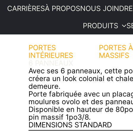
CARRIÈRES
À PROPOS
NOUS JOINDRE
PRODUITS
S
PORTES
Portes
PORTES 
INTÉRIEURES
intérieures
MASSIFS
PRODUITS
6 PANNEAUX
Moulures et
SERVICES
Avec ses 6 panneaux, cette por
boiseries
IDÉES ET
créera un look colonial et chal
Quincaillerie
ASTUCES
demeure.
Bois de
PROMOTIONS
Porte fabriquée avec un placag
menuiserie
SOUMISSION
moulures ovolo et des panneau
Revêtements
Disponible en hauteur de 80p
intérieurs
pin massif 1po3/8.
Plancher de
DIMENSIONS STANDARD
pin
Composantes