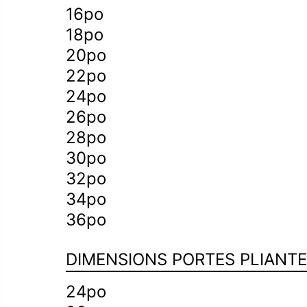
16po
d’escalier
18po
20po
22po
24po
26po
28po
30po
32po
34po
36po
DIMENSIONS PORTES PLIANT
24po