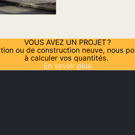
VOUS AVEZ UN PROJET ?
tion ou de construction neuve, nous po
à calculer vos quantités.
En savoir plus