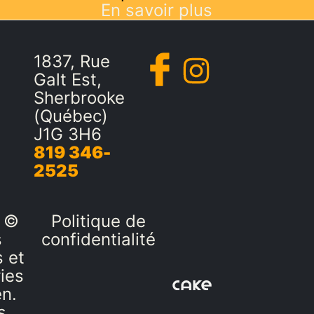
En savoir plus
1837, Rue
Galt Est,
Sherbrooke
(Québec)
J1G 3H6
819 346-
2525
 ©
Politique de
s
confidentialité
 et
ies
en.
s