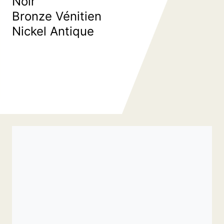
Noir
Commande spéciale
Pl
Bronze Vénitien
es
de 
Nickel Antique
Comp
d’esca