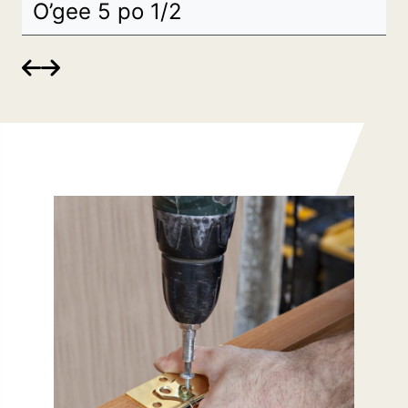
O’gee 5 po 1/2
O

