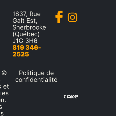
1837, Rue
Galt Est,
Sherbrooke
(Québec)
J1G 3H6
819 346-
2525
 ©
Politique de
s
confidentialité
 et
ies
en.
s
ts