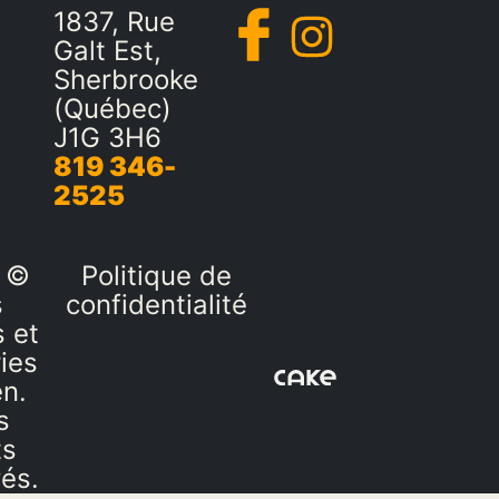
1837, Rue
Galt Est,
Sherbrooke
(Québec)
J1G 3H6
819 346-
2525
 ©
Politique de
s
confidentialité
 et
ies
en.
s
ts
vés.