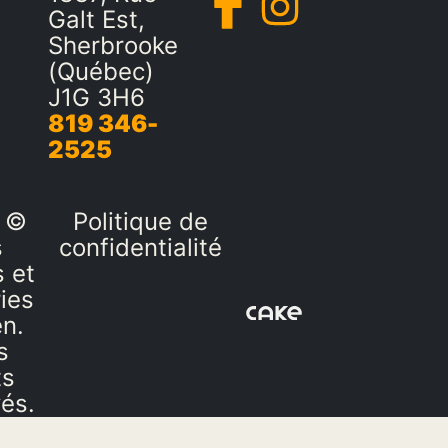
Galt Est,
Sherbrooke
(Québec)
J1G 3H6
819 346-
2525
 ©
Politique de
s
confidentialité
 et
ies
en.
s
ts
vés.