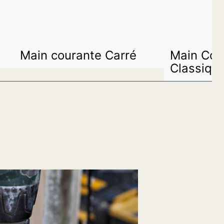
Main courante Carré
Main Cou
Classiqu