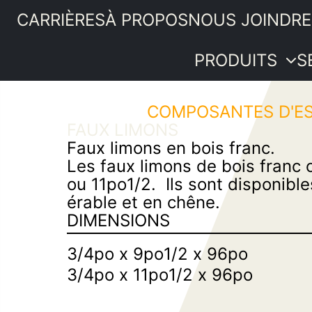
CARRIÈRES
À PROPOS
NOUS JOINDRE
PRODUITS
S
COMPOSANTES D'ES
Portes
FAUX LIMONS
intérieures
PRODUITS
Faux limons en bois franc.
Moulures et
SERVICES
Les faux limons de bois franc 
boiseries
IDÉES ET
ou 11po1/2. Ils sont disponible
Quincaillerie
ASTUCES
érable et en chêne.
Bois de
PROMOTIONS
DIMENSIONS
menuiserie
SOUMISSION
Revêtements
3/4po x 9po1/2 x 96po
intérieurs
3/4po x 11po1/2 x 96po
Plancher de
pin
Composantes