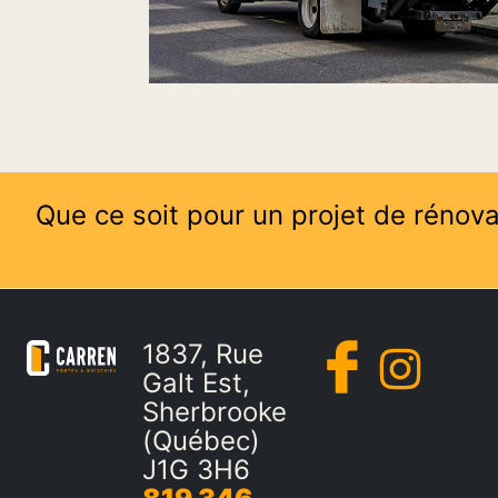
Que ce soit pour un projet de rénova
1837, Rue
Galt Est,
Sherbrooke
(Québec)
J1G 3H6