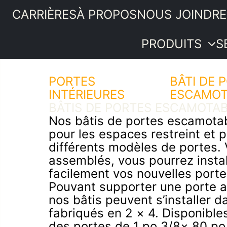
CARRIÈRES
À PROPOS
NOUS JOINDRE
PRODUITS
S
PORTES
Portes
BÂTI DE 
INTÉRIEURES
intérieures
ESCAMOT
PRODUITS
BÂTIS DE PORTES ESCAMOTA
Moulures et
SERVICES
Nos bâtis de portes escamotab
boiseries
IDÉES ET
pour les espaces restreint et p
Quincaillerie
ASTUCES
différents modèles de portes.
Bois de
PROMOTIONS
assemblés, vous pourrez insta
menuiserie
SOUMISSION
facilement vos nouvelles porte
Revêtements
Pouvant supporter une porte al
intérieurs
nos bâtis peuvent s’installer 
Plancher de
fabriqués en 2 × 4. Disponibl
pin
des portes de 1 po 3/8× 80 po
Composantes