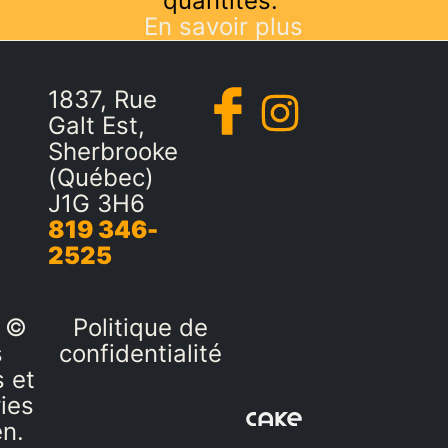
quantités.
En savoir plus
1837, Rue
Galt Est,
Sherbrooke
(Québec)
J1G 3H6
819 346-
2525
 ©
Politique de
s
confidentialité
 et
ies
en.